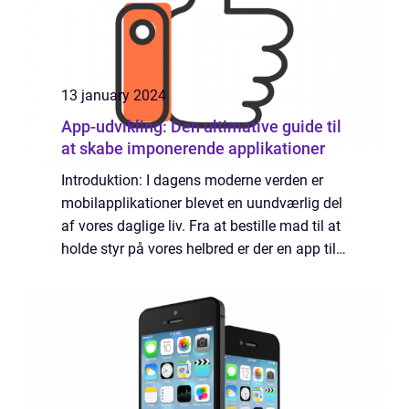
13 january 2024
App-udvikling: Den ultimative guide til
at skabe imponerende applikationer
Introduktion: I dagens moderne verden er
mobilapplikationer blevet en uundværlig del
af vores daglige liv. Fra at bestille mad til at
holde styr på vores helbred er der en app til
alt. Hvis du er fascineret af app-udvikling og
ønsker at lære mere om ...