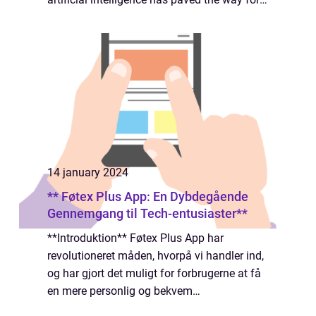
groundbreaking innovations. One such
innovation is the Google Lens app, which
has revo...
14 january 2024
** Føtex Plus App: En Dybdegående
Gennemgang til Tech-entusiaster**
**Introduktion** Føtex Plus App har
revolutioneret måden, hvorpå vi handler ind,
og har gjort det muligt for forbrugerne at få
en mere personlig og bekvem
shoppingoplevelse. Denne lange og