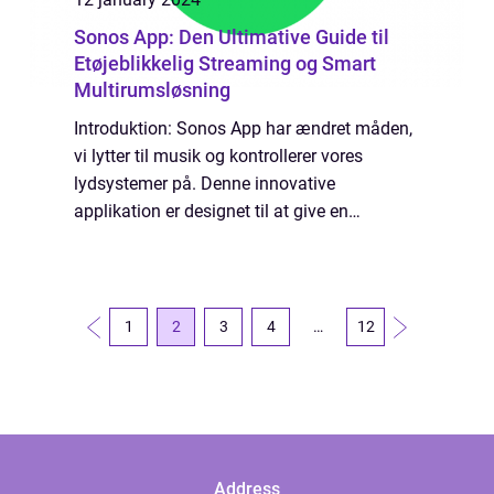
Sonos App: Den Ultimative Guide til
Etøjeblikkelig Streaming og Smart
Multirumsløsning
Introduktion: Sonos App har ændret måden,
vi lytter til musik og kontrollerer vores
lydsystemer på. Denne innovative
applikation er designet til at give en
problemfri og brugervenlig oplevelse med et
bredt udvalg af streamingtjenester og
mulighed for...
1
2
3
4
…
12
Address