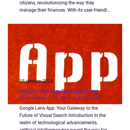
citizens, revolutionizing the way they
manage their finances. With its user-friendly
interface, advanced features, and enhanced
security measures, the app has gain...
15 january 2024
Google Lens App: Revolutionizing
Visual Search for Tech Enthusiasts
Google Lens App: Your Gateway to the
Future of Visual Search Introduction In the
realm of technological advancements,
artificial intelligence has paved the way for