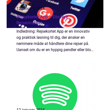
12 january 2024
Rejsekortet App – Din Nye
Rejsemakker
Indledning: Rejsekortet App er en innovativ
og praktisk løsning til dig, der ønsker en
nemmere måde at håndtere dine rejser på.
Uanset om du er en hyppig pendler eller blot
planlægger en enkelt rejse, er denne app et
uundværligt værktøj. I denne arti...
12 january 2024