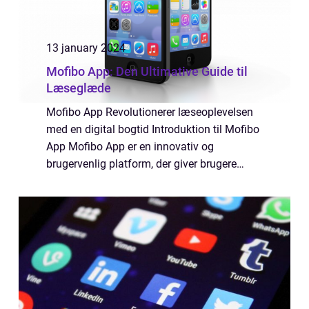
13 january 2024
Mofibo App: Den Ultimative Guide til
Læseglæde
Mofibo App Revolutionerer læseoplevelsen
med en digital bogtid Introduktion til Mofibo
App Mofibo App er en innovativ og
brugervenlig platform, der giver brugere
adgang til et bredt udvalg af e-bøger og
lydbøger. Denne artikel giver dig en
dybtgående...