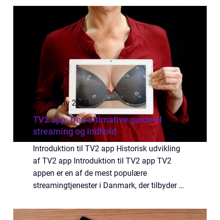
omfattende artikel præsenterer en detaljeret
gennemgang af Fø...
14 january 2024
TV2 app: Den ultimative guide til
streaming og indhold
Introduktion til TV2 app Historisk udvikling
af TV2 app Introduktion til TV2 app TV2
appen er en af de mest populære
streamingtjenester i Danmark, der tilbyder et
bredt udvalg af indhold både inden for
nyheder, underholdning, sport og meget