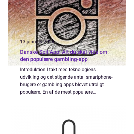
13 january 2024
Danske Spil App: Alt du skal vide om
den populære gambling-app
Introduktion I takt med teknologiens
udvikling og det stigende antal smartphone-
brugere er gambling-apps blevet utroligt
populære. En af de mest populære
gambling-apps i Danmark er Danske Spil
App, der tilbyder et væld af spillemuligheder
lige ved hå...