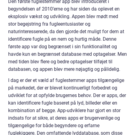
Den første fuglestemmer app blev introduceret i
begyndelsen af 2010’erne og har siden da oplevet en
eksplosiv vækst og udvikling. Appen blev mødt med
stor begejstring fra fugleentusiaster og
naturinteresserede, da den gjorde det muligt for dem at
identificere fugle på en nem og hurtig måde. Denne
første app var dog begrænset i sin funktionalitet og
havde kun en begrænset database med optagelser. Men
med tiden blev flere og bedre optagelser tilføjet til
databasen, og appen blev mere nøjagtig og pålidelig.
I dag er der et væld af fuglestemmer apps tilgængelige
på markedet, der er blevet kontinuerligt forbedret og
udviklet for at opfylde brugernes behov. Der er apps, der
kan identificere fugle baseret på lyd, billeder eller en
kombination af begge. App-udviklere har gjort en stor
indsats for at sikre, at deres apps er brugervenlige og
tilgængelige for både begyndere og erfarne
fuglekiggere. Den omfattende lyddatabase, som disse