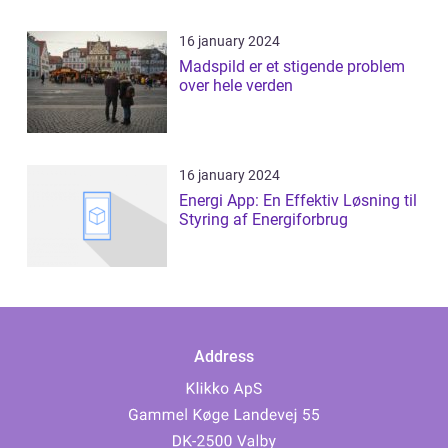
16 january 2024
Madspild er et stigende problem
over hele verden
16 january 2024
Energi App: En Effektiv Løsning til
Styring af Energiforbrug
Address