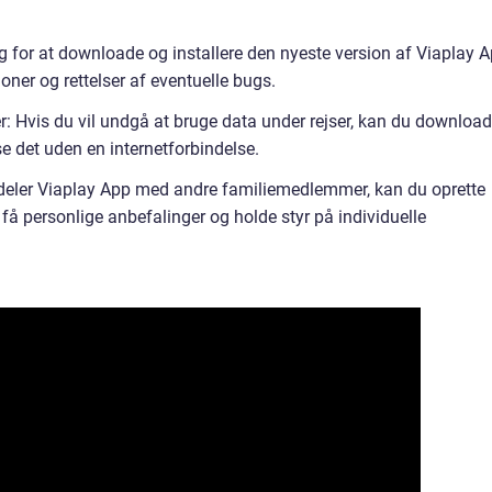
for at downloade og installere den nyeste version af Viaplay 
ioner og rettelser af eventuelle bugs.
er: Hvis du vil undgå at bruge data under rejser, kan du downloa
se det uden en internetforbindelse.
 deler Viaplay App med andre familiemedlemmer, kan du oprette
t få personlige anbefalinger og holde styr på individuelle