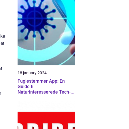
ske
det
at
18 january 2024
Fuglestemmer App: En
g
Guide til
Naturinteresserede Tech-
e
Entusiaster