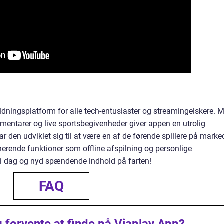
ldningsplatform for alle tech-entusiaster og streamingelskere. 
okumentarer og live sportsbegivenheder giver appen en utrolig
 den udviklet sig til at være en af de førende spillere på marke
rende funktioner som offline afspilning og personlige
i dag og nyd spændende indhold på farten!
FAQ
g forvente at finde på Viaplay App?