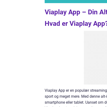
Viaplay App – Din Al
Hvad er Viaplay App
Viaplay App er en populær streamingtje
sport og meget mere. Med denne alt-i
smartphone eller tablet. Uanset om du