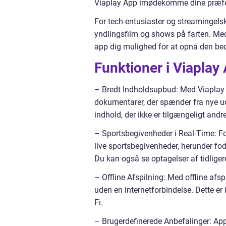
Viaplay App imødekomme dine præfere
For tech-entusiaster og streamingelsk
yndlingsfilm og shows på farten. Med
app dig mulighed for at opnå den be
Funktioner i Viaplay
– Bredt Indholdsupbud: Med Viaplay A
dokumentarer, der spænder fra nye ud
indhold, der ikke er tilgængeligt andre
– Sportsbegivenheder i Real-Time: Fo
live sportsbegivenheder, herunder fo
Du kan også se optagelser af tidlige
– Offline Afspilning: Med offline af
uden en internetforbindelse. Dette er 
Fi.
– Brugerdefinerede Anbefalinger: App