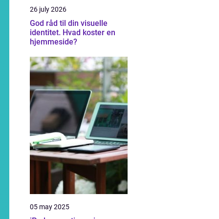
26 july 2026
God råd til din visuelle
identitet. Hvad koster en
hjemmeside?
05 may 2025