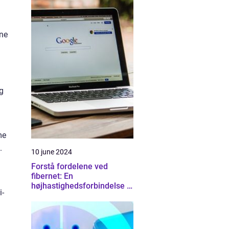
nne
g
me
.
10 june 2024
Forstå fordelene ved
fibernet: En
højhastighedsforbindelse til
i-
fremtiden