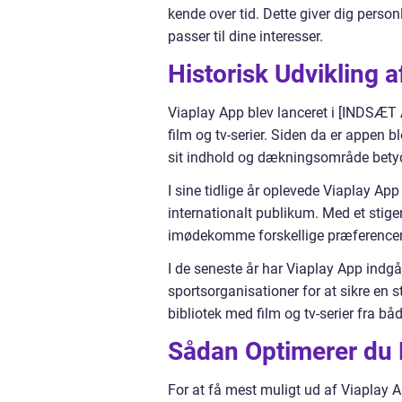
kende over tid. Dette giver dig perso
passer til dine interesser.
Historisk Udvikling 
Viaplay App blev lanceret i [INDSÆT
film og tv-serier. Siden da er appen 
sit indhold og dækningsområde betyd
I sine tidlige år oplevede Viaplay Ap
internationalt publikum. Med et stig
imødekomme forskellige præferencer 
I de seneste år har Viaplay App indgå
sportsorganisationer for at sikre en s
bibliotek med film og tv-serier fra b
Sådan Optimerer du 
For at få mest muligt ud af Viaplay A