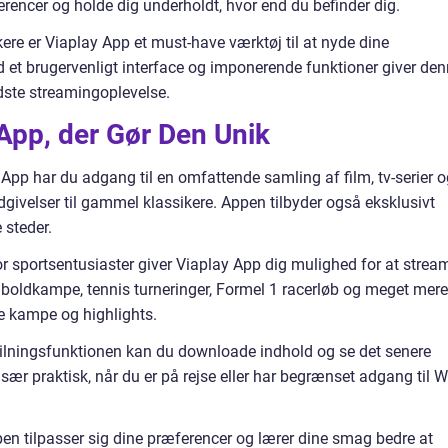
ncer og holde dig underholdt, hvor end du befinder dig.
ere er Viaplay App et must-have værktøj til at nyde dine
 et brugervenligt interface og imponerende funktioner giver de
dste streamingoplevelse.
 App, der Gør Den Unik
pp har du adgang til en omfattende samling af film, tv-serier o
givelser til gammel klassikere. Appen tilbyder også eksklusivt
 steder.
r sportsentusiaster giver Viaplay App dig mulighed for at strea
dboldkampe, tennis turneringer, Formel 1 racerløb og meget mere
re kampe og highlights.
spilningsfunktionen kan du downloade indhold og se det senere
især praktisk, når du er på rejse eller har begrænset adgang til W
en tilpasser sig dine præferencer og lærer dine smag bedre at