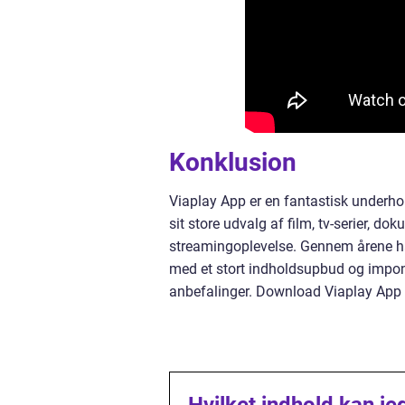
Konklusion
Viaplay App er en fantastisk underho
sit store udvalg af film, tv-serier, d
streamingoplevelse. Gennem årene har
med et stort indholdsupbud og impone
anbefalinger. Download Viaplay App 
Hvilket indhold kan je