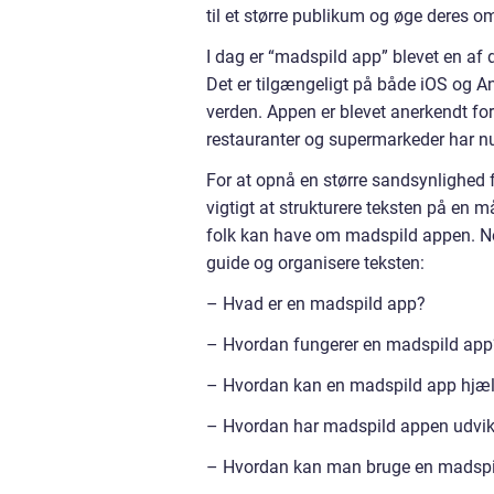
til et større publikum og øge deres
I dag er “madspild app” blevet en a
Det er tilgængeligt på både iOS og An
verden. Appen er blevet anerkendt fo
restauranter og supermarkeder har nu 
For at opnå en større sandsynlighed f
vigtigt at strukturere teksten på en
folk kan have om madspild appen. Ned
guide og organisere teksten:
– Hvad er en madspild app?
– Hvordan fungerer en madspild app
– Hvordan kan en madspild app hjæl
– Hvordan har madspild appen udvikle
– Hvordan kan man bruge en madspi