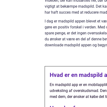
Videoen, der kan indsættes her, bør 
vigtigt at bekæmpe madspild. Det kan
har haft succes med at reducere mad
I dag er madspild appen blevet et værd
gøre en positiv forskel i verden. Med 
spare penge, er det ingen overraskels
du ønsker at være en del af denne be
downloade madspild appen og begynd
Hvad er en madspild 
En madspild app er en mobilapplika
udveksling af overskudsmad. Den 
med dem, der ønsker at købe det ti