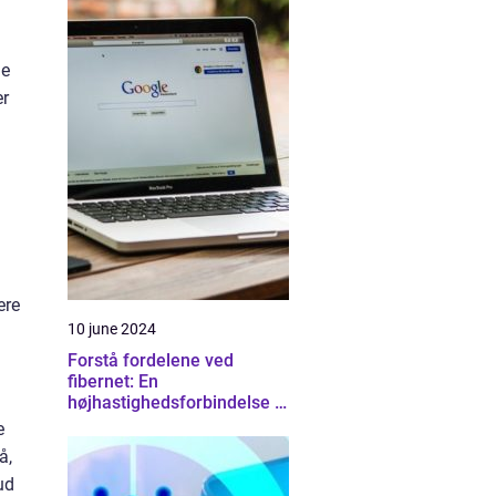
de
er
ere
10 june 2024
Forstå fordelene ved
fibernet: En
højhastighedsforbindelse til
fremtiden
e
å,
ud