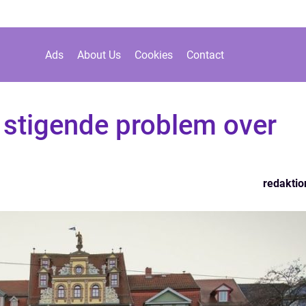
Ads
About Us
Cookies
Contact
 stigende problem over
redaktio