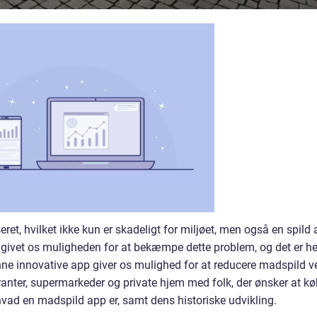
eret, hvilket ikke kun er skadeligt for miljøet, men også en spild 
n givet os muligheden for at bekæmpe dette problem, og det er he
nne innovative app giver os mulighed for at reducere madspild v
anter, supermarkeder og private hjem med folk, der ønsker at k
i, hvad en madspild app er, samt dens historiske udvikling.