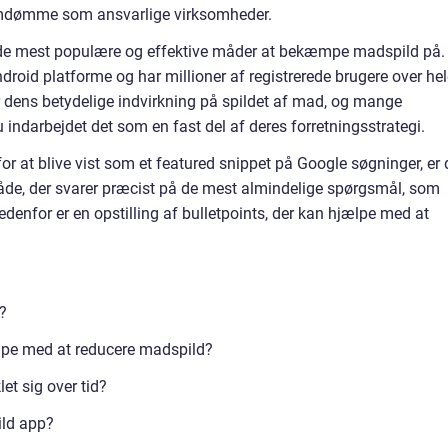
 omdømme som ansvarlige virksomheder.
f de mest populære og effektive måder at bekæmpe madspild på.
droid platforme og har millioner af registrerede brugere over he
r dens betydelige indvirkning på spildet af mad, og mange
indarbejdet det som en fast del af deres forretningsstrategi.
or at blive vist som et featured snippet på Google søgninger, er 
 måde, der svarer præcist på de mest almindelige spørgsmål, som
enfor er en opstilling af bulletpoints, der kan hjælpe med at
?
pe med at reducere madspild?
t sig over tid?
ld app?