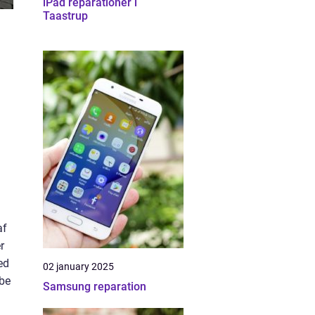
iPad reparationer i
Taastrup
af
r
ed
02 january 2025
øbe
Samsung reparation