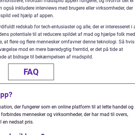
demonstrere, hvordan madspild appen fungerer, og hvorfor det er
 også inkludere interviews med brugere eller virksomheder, der
spild ved hjælp af appen.
ifuldt redskab for tech-entusiaster og alle, der er interesseret i 
dens potentiale til at reducere spildet af mad og hjælpe folk med
e, at flere og flere mennesker omfavner denne teknologi. Så hvis
vægelse mod en mere bæredygtig fremtid, er det på tide at
e at bidrage til bekæmpelsen af madspild.
FAQ
app?
tion, der fungerer som en online platform til at lette handel og
forbindes mennesker og virksomheder, der har mad til overs,
l en nedsat pris.