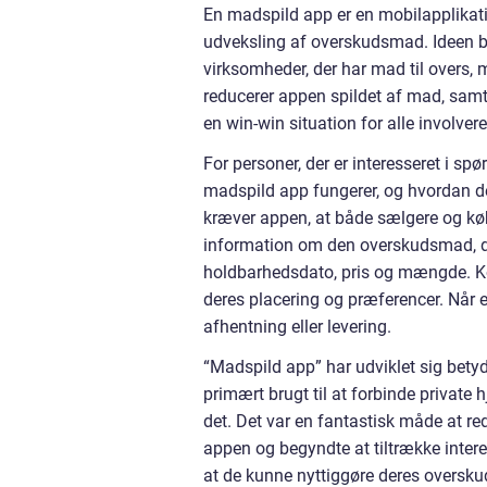
En madspild app er en mobilapplikatio
udveksling af overskudsmad. Ideen b
virksomheder, der har mad til overs, 
reducerer appen spildet af mad, samt
en win-win situation for alle involvere
For personer, der er interesseret i sp
madspild app fungerer, og hvordan d
kræver appen, at både sælgere og købe
information om den overskudsmad, de 
holdbarhedsdato, pris og mængde. Kø
deres placering og præferencer. Når 
afhentning eller levering.
“Madspild app” har udviklet sig betyd
primært brugt til at forbinde private
det. Det var en fantastisk måde at r
appen og begyndte at tiltrække inter
at de kunne nyttiggøre deres oversku