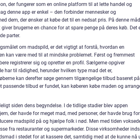
n, der fungerer som en online platform til at lette handel og
ag denne app er enkel – den forbinder mennesker og
med dem, der ønsker at købe det til en nedsat pris. På denne må
 giver brugerne en chance for at spare penge på deres køb. Det 
de parter.
ørgsmålet om madspild, er det vigtigt at forstå, hvordan en
en kan være med til at mindske problemet. Først og fremmest
re registrerer sig og opretter en profil. Sælgerne opgiver
har til rådighed, herunder hvilken type mad det er,
berne kan derefter søge gennem tilgængelige tilbud baseret på
et passende tilbud er fundet, kan køberen købe maden og arrang
eligt siden dens begyndelse. I de tidlige stadier blev appen
 hjem, der havde for meget mad, med personer, der havde brug for
educere madspild på og hjælpe folk i nød. Men med tiden voksed
esse fra restauranter og supermarkeder. Disse virksomheder inds
dsmad i stedet for at kassere det, samtidig med at de kunne nå 