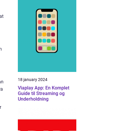
at
m
18 january 2024
an
Viaplay App: En Komplet
ra
Guide til Streaming og
Underholdning
r