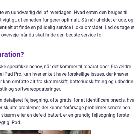
fte en uundværlig del af hverdagen. Hvad enten den bruges til
et vigtigt, at enheden fungerer optimalt. Så når uheldet er ude, og
entielt at finde en pålidelig service i lokalområdet. Lad os tage e
 overveje, når du skal finde den bedste service for
aration?
 specifikke behov, når det kommer til reparationer. Fra ældre
e iPad Pro, kan hver enkelt have forskellige issues, der kræver
kan omfatte alt fra skærmskift, batteriudskiftning og udbedrin
estik og softwareopdateringer.
n detaljeret fejlsøgning, ofte gratis, for at identificere præcis, hv
e er skjulte problemer, der kunne forårsage problemer senere hen.
skærm eller en defekt batteri, er en grundig fejlsøgning første
ygtig iPad.