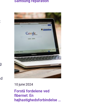
Samsung reparation
t
g
ad
10 june 2024
Forstå fordelene ved
fibernet: En
højhastighedsforbindelse til
fremtiden