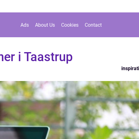
Ads
About Us
Cookies
Contact
ner i Taastrup
inspirat