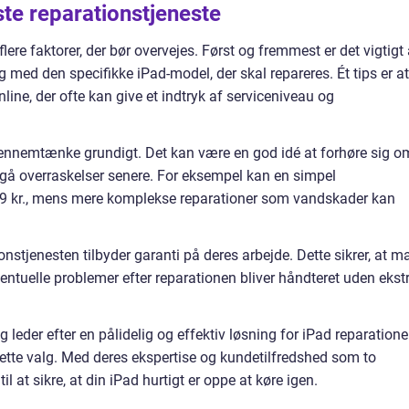
dste reparationstjeneste
lere faktorer, der bør overvejes. Først og fremmest er det vigtigt 
g med den specifikke iPad-model, der skal repareres. Ét tips er at
line, der ofte kan give et indtryk af serviceniveau og
gennemtænke grundigt. Det kan være en god idé at forhøre sig o
dgå overraskelser senere. For eksempel kan en simpel
99 kr., mens mere komplekse reparationer som vandskader kan
onstjenesten tilbyder garanti på deres arbejde. Dette sikrer, at m
ventuelle problemer efter reparationen bliver håndteret uden ekst
g leder efter en pålidelig og effektiv løsning for iPad reparatione
ette valg. Med deres ekspertise og kundetilfredshed som to
il at sikre, at din iPad hurtigt er oppe at køre igen.