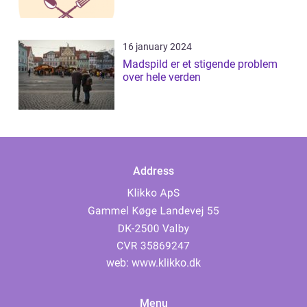
16 january 2024
Madspild er et stigende problem
over hele verden
Address
web:
www.klikko.dk
Menu