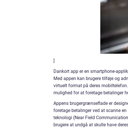
]
Dankort app er en smartphone-applika
Med appen kan brugere tilføje og admi
virtuelt format på deres mobiltelefo
mulighed for at foretage betalinger h
Appens brugergrænseflade er designet 
foretage betalinger ved at scanne e
teknologi (Near Field Communication) 
brugere at undgå at skulle have deres