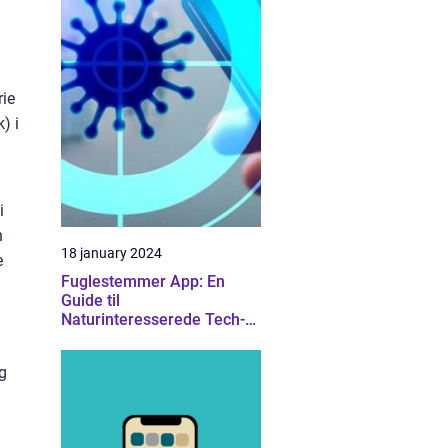
rie
) i
i
n
18 january 2024
e
Fuglestemmer App: En
Guide til
Naturinteresserede Tech-
Entusiaster
g