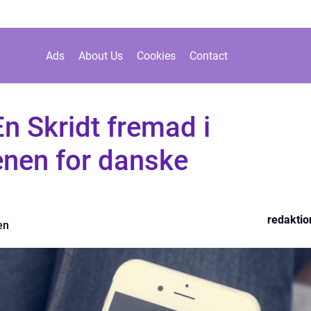
Ads
About Us
Cookies
Contact
n Skridt fremad i
enen for danske
redaktio
en