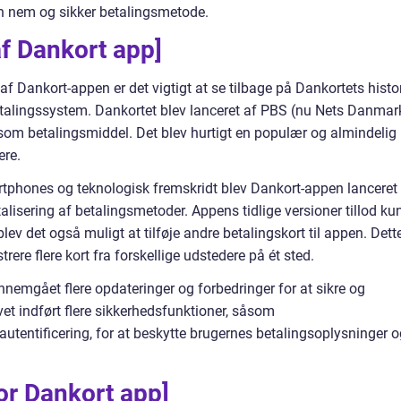
 en nem og sikker betalingsmetode.
af Dankort app]
 af Dankort-appen er det vigtigt at se tilbage på Dankortets histo
betalingssystem. Dankortet blev lanceret af PBS (nu Nets Danmark
som betalingsmiddel. Det blev hurtigt en populær og almindelig
ere.
tphones og teknologisk fremskridt blev Dankort-appen lanceret 
alisering af betalingsmetoder. Appens tidlige versioner tillod ku
ev det også muligt at tilføje andre betalingskort til appen. Dett
ere flere kort fra forskellige udstedere på ét sted.
emgået flere opdateringer og forbedringer for at sikre og
vet indført flere sikkerhedsfunktioner, såsom
utentificering, for at beskytte brugernes betalingsoplysninger o
for Dankort app]