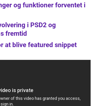
nger og funktioner forventet i
volvering i PSD2 og
s fremtid
r at blive featured snippet