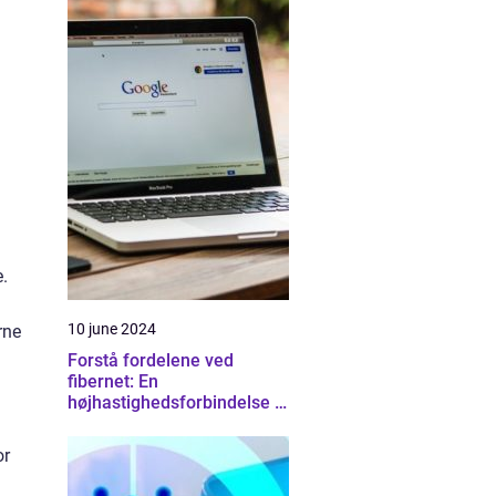
.
10 june 2024
rne
Forstå fordelene ved
fibernet: En
højhastighedsforbindelse til
fremtiden
or