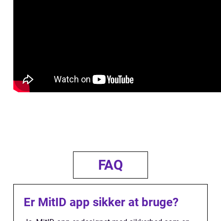
FAQ
Er MitID app sikker at bruge?