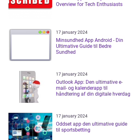
Overview for Tech Enthusiasts
17 january 2024
Minsundhed App Android - Din
Ultimative Guide til Bedre
Sundhed
17 january 2024
Outlook App: Den ultimative e-
mail- og kalenderapp til
håndtering af din digitale hverdag
17 january 2024
Oddset app den ultimative guide
til sportsbetting