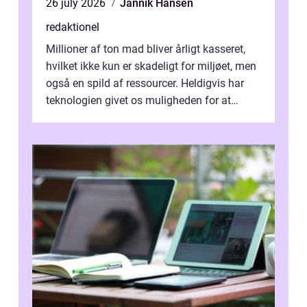
26 july 2026
Jannik Hansen
redaktionel
Millioner af ton mad bliver årligt kasseret,
hvilket ikke kun er skadeligt for miljøet, men
også en spild af ressourcer. Heldigvis har
teknologien givet os muligheden for at
bekæmpe dette problem, og ...