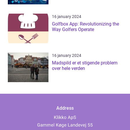
16 january 2024
Golfbox App: Revolutionizing the
Way Golfers Operate
16 january 2024
Madspild er et stigende problem
over hele verden
Address