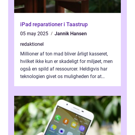
iPad reparationer i Taastrup
05 may 2025
Jannik Hansen
redaktionel
Millioner af ton mad bliver årligt kasseret,
hvilket ikke kun er skadeligt for miljøet, men
også en spild af ressourcer. Heldigvis har
teknologien givet os muligheden for at
bekæmpe dette problem, og ...