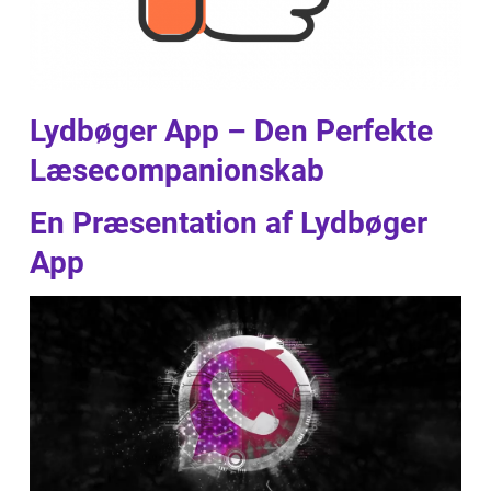
Lydbøger App – Den Perfekte
Læsecompanionskab
En Præsentation af Lydbøger
App