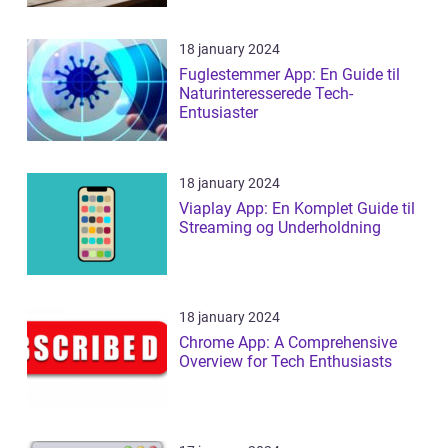
18 january 2024
Fuglestemmer App: En Guide til
Naturinteresserede Tech-
Entusiaster
18 january 2024
Viaplay App: En Komplet Guide til
Streaming og Underholdning
18 january 2024
Chrome App: A Comprehensive
Overview for Tech Enthusiasts