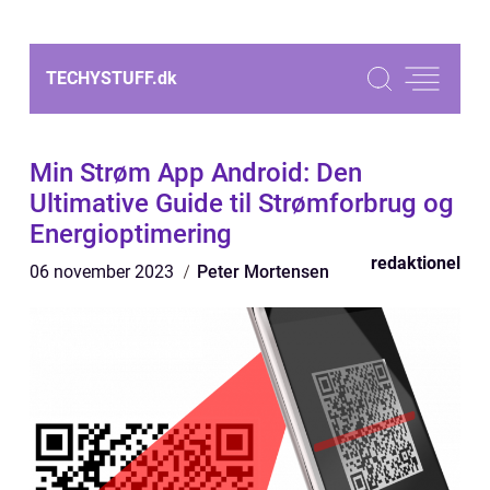
TECHYSTUFF.
dk
Min Strøm App Android: Den
Ultimative Guide til Strømforbrug og
Energioptimering
redaktionel
06 november 2023
Peter Mortensen