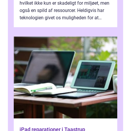
hvilket ikke kun er skadeligt for miljøet, men
også en spild af ressourcer. Heldigvis har
teknologien givet os muligheden for at
bekæmpe dette problem, og ...
iPad reparationer i Taastrup