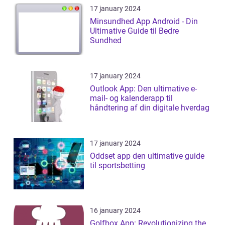
17 january 2024
Minsundhed App Android - Din
Ultimative Guide til Bedre
Sundhed
17 january 2024
Outlook App: Den ultimative e-
mail- og kalenderapp til
håndtering af din digitale hverdag
17 january 2024
Oddset app den ultimative guide
til sportsbetting
16 january 2024
Golfbox App: Revolutionizing the