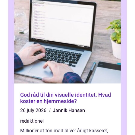
God råd til din visuelle identitet. Hvad
koster en hjemmeside?
26 july 2026
Jannik Hansen
redaktionel
Millioner af ton mad bliver årligt kasseret,