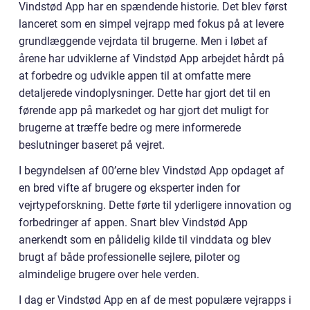
Vindstød App har en spændende historie. Det blev først
lanceret som en simpel vejrapp med fokus på at levere
grundlæggende vejrdata til brugerne. Men i løbet af
årene har udviklerne af Vindstød App arbejdet hårdt på
at forbedre og udvikle appen til at omfatte mere
detaljerede vindoplysninger. Dette har gjort det til en
førende app på markedet og har gjort det muligt for
brugerne at træffe bedre og mere informerede
beslutninger baseret på vejret.
I begyndelsen af 00’erne blev Vindstød App opdaget af
en bred vifte af brugere og eksperter inden for
vejrtypeforskning. Dette førte til yderligere innovation og
forbedringer af appen. Snart blev Vindstød App
anerkendt som en pålidelig kilde til vinddata og blev
brugt af både professionelle sejlere, piloter og
almindelige brugere over hele verden.
I dag er Vindstød App en af de mest populære vejrapps i