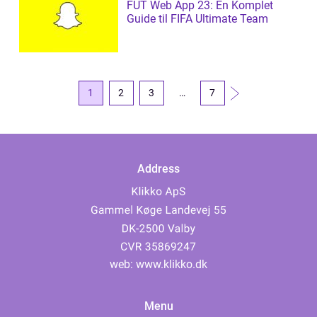
FUT Web App 23: En Komplet
Guide til FIFA Ultimate Team
1
2
3
…
7
Address
web:
www.klikko.dk
Menu