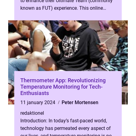
to enhance their Ultimate Team (commonly
known as FUT) experience. This online
application, developed by EA Sports, ...
Thermometer App: Revolutionizing
Temperature Monitoring for Tech-
Enthusiasts
11 january 2024
Peter Mortensen
redaktionel
Introduction: In today’s fast-paced world,
technology has permeated every aspect of
our lives, and temperature monitoring is no