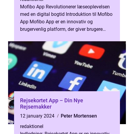
Mofibo App Revolutionerer læseoplevelsen
med en digital bogtid Introduktion til Mofibo
App Mofibo App er en innovativ og
brugervenlig platform, der giver brugere
adgang til et bredt udvalg af e-bøger ...
Rejsekortet App – Din Nye
Rejsemakker
12 january 2024
Peter Mortensen
redaktionel
Indledning: Rejsekortet App er en innovativ